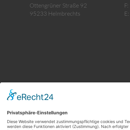
Ottengrüner Straße 92
F
95233 Helmbrechts
E