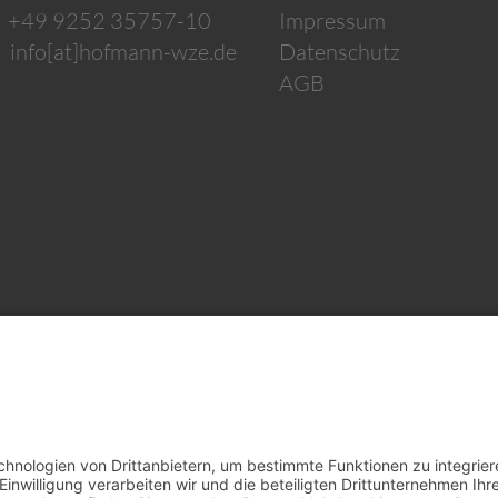
: +49 9252 35757-10
Impressum
:
info[at]hofmann-wze.de
Datenschutz
AGB